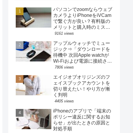
パソコンでzoomならウェブ
カメラよりiPhoneをiVCam
で繋ぐ方が良い？有料版の
メリットと購入時のミスと
キャンセル
9161 views
アップルウォッチでミュー
ジック⇒「ダウンロードを
待機中 次回Apple watchが
Wi-Fiおよび電源に接続され
たときにダウンロードされ
7806 views
ます」⇒いつまで経っても
エイジオブオリジンズのフ
再開されない⇒再開は
ェイスブックアカウントを
iPhoneから操作
切り替えたい！やり方が漸
く判明
4405 views
iPhoneのアプリで「端末の
ポリシー違反に関するお知
らせ」が出たときの原因と
対処手順