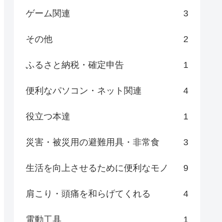
ゲーム関連
3
その他
2
ふるさと納税・確定申告
1
便利なパソコン・ネット関連
4
役立つ本達
1
災害・被災用の避難用具・非常食
3
生活を向上させるために便利なモノ
9
肩こり・頭痛を和らげてくれる
4
電動工具
1