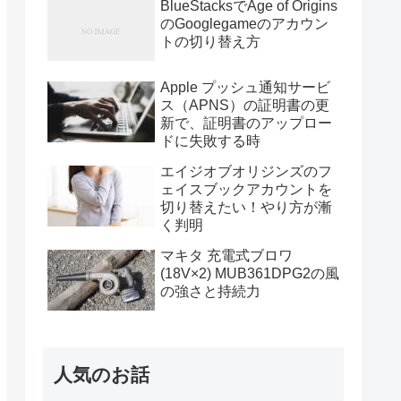
BlueStacksでAge of Origins
のGooglegameのアカウン
トの切り替え方
Apple プッシュ通知サービ
ス（APNS）の証明書の更
新で、証明書のアップロー
ドに失敗する時
エイジオブオリジンズのフ
ェイスブックアカウントを
切り替えたい！やり方が漸
く判明
マキタ 充電式ブロワ
(18V×2) MUB361DPG2の風
の強さと持続力
人気のお話