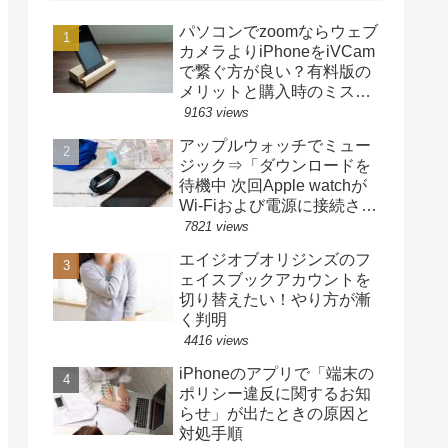
パソコンでzoomならウェブ
カメラよりiPhoneをiVCam
で繋ぐ方が良い？有料版の
メリットと購入時のミスと
キャンセル
9163 views
アップルウォッチでミュー
ジック⇒「ダウンロードを
待機中 次回Apple watchが
Wi-Fiおよび電源に接続され
たときにダウンロードされ
7821 views
ます」⇒いつまで経っても
エイジオブオリジンズのフ
再開されない⇒再開は
ェイスブックアカウントを
iPhoneから操作
切り替えたい！やり方が漸
く判明
4416 views
iPhoneのアプリで「端末の
ポリシー違反に関するお知
らせ」が出たときの原因と
対処手順