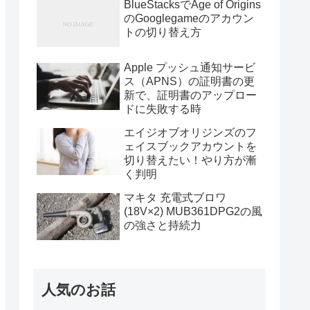
BlueStacksでAge of Origins
のGooglegameのアカウン
トの切り替え方
Apple プッシュ通知サービ
ス（APNS）の証明書の更
新で、証明書のアップロー
ドに失敗する時
エイジオブオリジンズのフ
ェイスブックアカウントを
切り替えたい！やり方が漸
く判明
マキタ 充電式ブロワ
(18V×2) MUB361DPG2の風
の強さと持続力
人気のお話