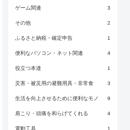
ゲーム関連
3
その他
2
ふるさと納税・確定申告
1
便利なパソコン・ネット関連
4
役立つ本達
1
災害・被災用の避難用具・非常食
3
生活を向上させるために便利なモノ
9
肩こり・頭痛を和らげてくれる
4
電動工具
1